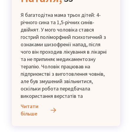
Я багатодітна мама трьох дітей: 4-
річного сина та 1,5-річних синів-
двійнят. У мого чоловіка стався
гострий поліморфний психотичний з
ознаками шизофренії напад, після
чого він проходив лікування в лікарні
та не припиняє медикаментозну
терапію. Чоловік працював на
підприємстві з виготовлення човнів,
але був змушений звільнитися,
оскільки робота передбачала
використання верстатів та
обладнання, що може бути
Читати
небезпечним для нього та оточуючих.
більше
Нещодавно він оформився на біржу
праці, та поки ми виживаємо на дитячі