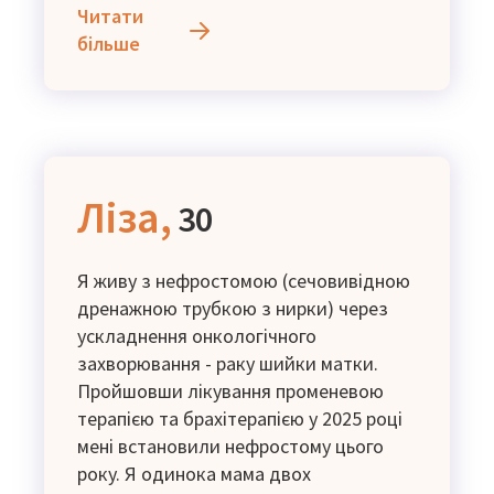
ентерального харчування, купувати
Читати
яке не маю фінансової змоги. Прошу
більше
підтримки.
Ліза,
30
Я живу з нефростомою (сечовивідною
дренажною трубкою з нирки) через
ускладнення онкологічного
захворювання - раку шийки матки.
Пройшовши лікування променевою
терапією та брахітерапією у 2025 році
мені встановили нефростому цього
року. Я одинока мама двох