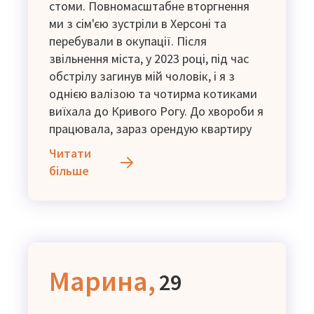
стоми. Повномасштабне вторгнення
ми з сім'єю зустріли в Херсоні та
перебували в окупації. Після
звільнення міста, у 2023 році, під час
обстрілу загинув мій чоловік, і я з
однією валізою та чотирма котиками
виїхала до Кривого Рогу. До хвороби я
працювала, зараз орендую квартиру
та маю II групу інвалідності. З доходів
Читати
отримую пенсію в розмірі 2595 грн і
більше
виплати ВПО. Потребую фінансової та
матеріальної допомоги.
Марина,
29