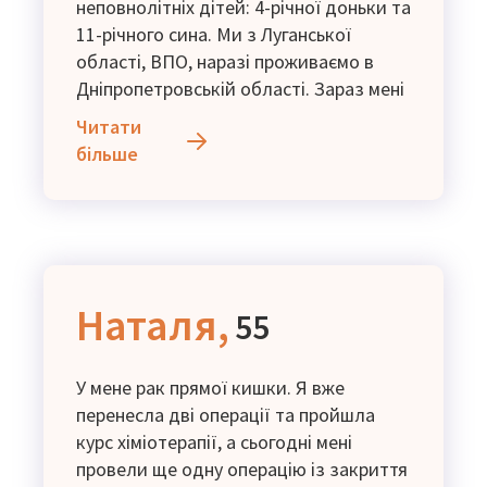
неповнолітніх дітей: 4-річної доньки та
11-річного сина. Ми з Луганської
області, ВПО, наразі проживаємо в
Дніпропетровській області. Зараз мені
знову призначили додаткові
Читати
обстеження: КТ з контрастом та МРТ
більше
та коштів, які я отримую, не вистачає
на ці витрати. Прошу фінансової
допомоги.
Наталя,
55
У мене рак прямої кишки. Я вже
перенесла дві операції та пройшла
курс хіміотерапії, а сьогодні мені
провели ще одну операцію із закриття