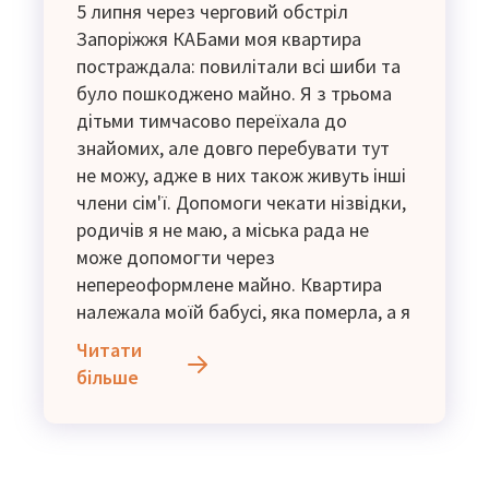
5 липня через черговий обстріл
Запоріжжя КАБами моя квартира
постраждала: повилітали всі шиби та
було пошкоджено майно. Я з трьома
дітьми тимчасово переїхала до
знайомих, але довго перебувати тут
не можу, адже в них також живуть інші
члени сім'ї. Допомоги чекати нізвідки,
родичів я не маю, а міська рада не
може допомогти через
непереоформлене майно. Квартира
належала моїй бабусі, яка померла, а я
не змогла переоформити документи
Читати
через брак коштів. Прошу допомоги на
більше
оренду житла або відновлення вікон у
квартирі.