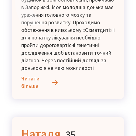
в Запоріжжі. Моя молодша донька має
ураження головного мозку та
порушення розвитку. Проходимо
обстеження в київському «Охматдиті» і
для початку лікування необхідно
пройти дороговартісні генетичні
дослідження щоб встановити точний
діагноз. Через постійний догляд за
донькою я не маю можливості
повноцінно працювати. Живемо на
Читати
допомогу як малозабезпечена сім'я та
більше
мої підробітки.
Наталя,
35