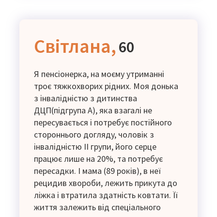
виплати і я потрохи беру підробітки на
полях, грошей бракує. Маємо велику
потребу в підгузках та дитячому
харчуванні.
Світлана,
60
Я пенсіонерка, на моєму утриманні
троє тяжкохворих рідних. Моя донька
з інвалідністю з дитинства
ДЦП(підгрупа А), яка взагалі не
пересувається і потребує постійного
стороннього догляду, чоловік з
інвалідністю II групи, його серце
працює лише на 20%, та потребує
пересадки. І мама (89 років), в неї
рецидив хвороби, лежить прикута до
ліжка і втратила здатність ковтати. Її
життя залежить від спеціального