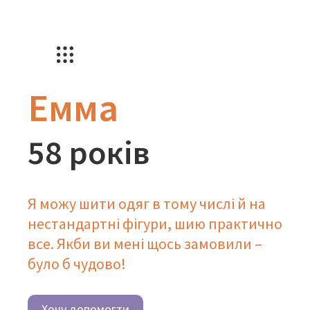
Емма
58 років
Я можу шити одяг в тому числі й на
нестандартні фігури, шию практично
все. Якби ви мені щось замовили –
було б чудово!
Хочу допомогти