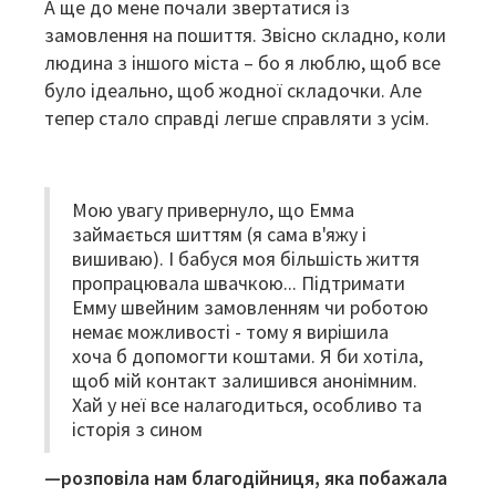
А ще до мене почали звертатися із
замовлення на пошиття. Звісно складно, коли
людина з іншого міста – бо я люблю, щоб все
було ідеально, щоб жодної складочки. Але
тепер стало справді легше справляти з усім.
Мою увагу привернуло, що Емма
займається шиттям (я сама в'яжу і
вишиваю). І бабуся моя більшість життя
пропрацювала швачкою... Підтримати
Емму швейним замовленням чи роботою
немає можливості - тому я вирішила
хоча б допомогти коштами. Я би хотіла,
щоб мій контакт залишився анонімним.
Хай у неї все налагодиться, особливо та
історія з сином
—розповіла нам благодійниця, яка побажала