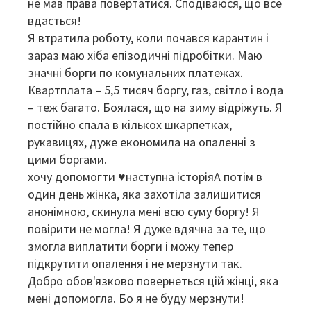
не мав права повертатися. Сподіваюся, що все
вдасться!
Я втратила роботу, коли почався карантин і
зараз маю хіба епізодичні підробітки. Маю
значні борги по комунальних платежах.
Квартплата – 5,5 тисяч боргу, газ, світло і вода
– теж багато. Боялася, що на зиму відріжуть. Я
постійно спала в кількох шкарпетках,
рукавицях, дуже економила на опаленні з
цими боргами.
хочу допомогти ♥наступна історіяА потім в
один день жінка, яка захотіла залишитися
анонімною, скинула мені всю суму боргу! Я
повірити не могла! Я дуже вдячна за те, що
змогла виплатити борги і можу тепер
підкрутити опалення і не мерзнути так.
Добро обов'язково повернеться цій жінці, яка
мені допомогла. Бо я не буду мерзнути!