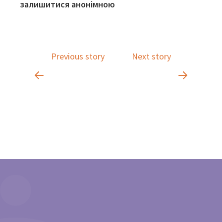
залишитися анонімною
Previous story
Next story