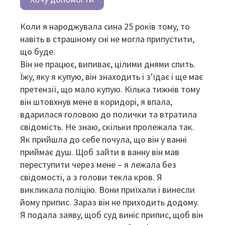
Коли я народжувала сина 25 років тому, то
навіть в страшному сні не могла припустити,
що буде.
Він не працює, випиває, цілими днями спить.
Їжу, яку я купую, він знаходить і з'їдає і ще має
претензії, що мало купую. Кілька тижнів тому
він штовхнув мене в коридорі, я впала,
вдарилася головою до полички та втратила
свідомість. Не знаю, скільки пролежала так.
Як прийшла до себе почула, що він у ванні
приймає душ. Щоб зайти в ванну він мав
переступити через мене – я лежала без
свідомості, а з голови текла кров. Я
викликала поліцію. Вони приїхали і винесли
йому припис. Зараз він не приходить додому.
Я подала заяву, щоб суд виніс припис, щоб він