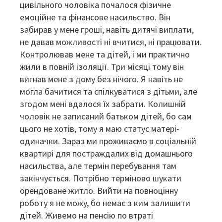
цивільного чоловіка почалося фізичне
емоційне та фінансове насильство. Він
забирав у мене гроші, навіть дитячі виплати,
не давав можливості ні вчитися, ні працювати.
Контролював мене та дітей, і ми практично
жили в повній ізоляції. Три місяці тому він
вигнав мене з дому без нічого. Я навіть не
могла бачитися та спілкуватися з дітьми, але
згодом мені вдалося їх забрати. Колишній
чоловік не записаний батьком дітей, бо сам
цього не хотів, тому я маю статус матері-
одиначки. Зараз ми проживаємо в соціальній
квартирі для постраждалих від домашнього
насильства, але термін перебування там
закінчується. Потрібно терміново шукати
орендоване житло. Вийти на повноцінну
роботу я не можу, бо немає з ким залишити
дітей. Живемо на пенсію по втраті