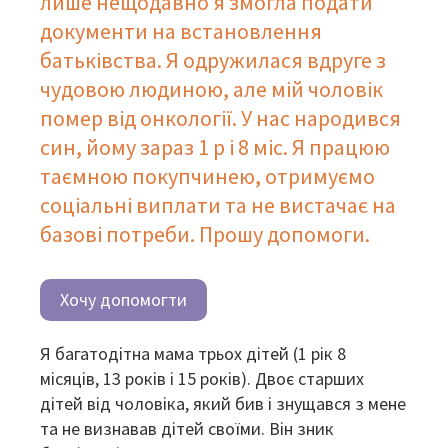
лише нещодавно я змогла подати
документи на встановлення
батьківства. Я одружилася вдруге з
чудовою людиною, але мій чоловік
помер від онкології. У нас народився
син, йому зараз 1 р і 8 міс. Я працюю
таємною покупчинею, отримуємо
соціальні виплати та не вистачає на
базові потреби. Прошу допомоги.
Хочу допомогти
Я багатодітна мама трьох дітей (1 рік 8
місяців, 13 років і 15 років). Двоє старших
дітей від чоловіка, який бив і знущався з мене
та не визнавав дітей своїми. Він зник