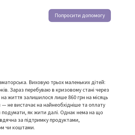
Попросити допомогу
маторська. Виховую трьох маленьких дітей:
років. Зараз перебуваю в кризовому стані через
на життя залишилося лише 860 грн на місяць
и — не вистачає на найнеобхідніше та оплату
й подумати, як жити далі. Однак нема на що
вдячна за підтримку продуктами,
ом чи коштами.