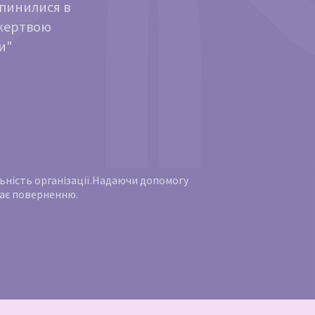
опинилися в
ожертвою
и"
яльність організації.Надаючи допомогу
ягає поверненню.