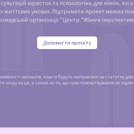
сультацій юристок та психологінь для жінок, які 
х життєвих умовах. Підтримати проект можна п
ромадській організації "Центр "Жіночі перспектив
Допомогти проєкту
и наявності залишків, кошти будуть направлені на статутну ді
те згоду на це, а також на те, що сума пожертвування не підл