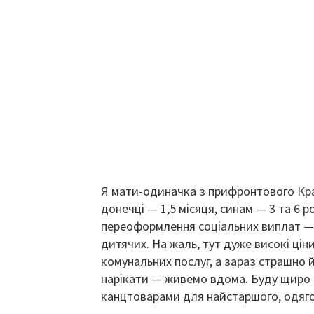
Я мати-одиначка з прифронтового Кра
донечці — 1,5 місяця, синам — 3 та 6 
переоформлення соціальних виплат — 
дитячих. На жаль, тут дуже високі цін
комунальних послуг, а зараз страшно 
нарікати — живемо вдома. Буду щиро 
канцтоварами для найстаршого, одяг