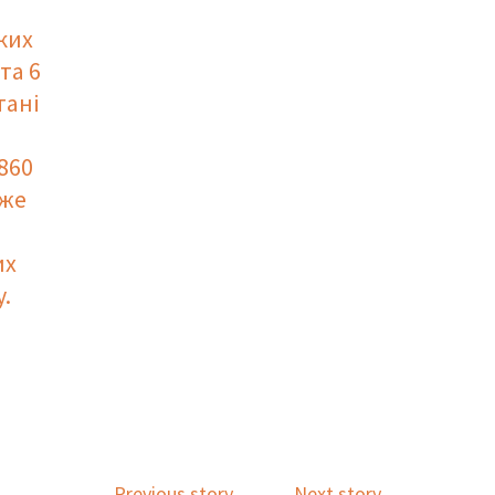
ких
та 6
тані
860
уже
их
.
Previous story
Next story