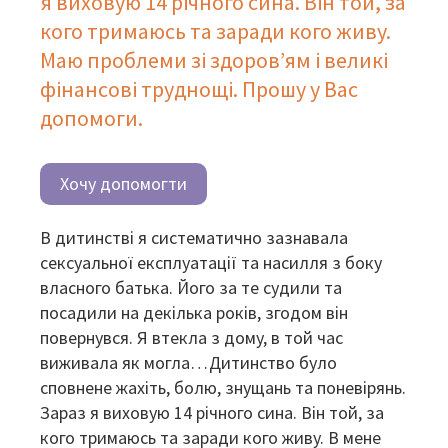
я виховую 14 річного сина. Він той, за
кого тримаюсь та заради кого живу.
Маю проблеми зі здоров’ям і великі
фінансові труднощі. Прошу у Вас
допомоги.
Хочу допомогти
В дитинстві я систематично зазнавала
сексуальної експлуатації та насилля з боку
власного батька. Його за те судили та
посадили на декілька років, згодом він
повернувся. Я втекла з дому, в той час
виживала як могла…Дитинство було
сповнене жахіть, болю, знущань та поневірянь.
Зараз я виховую 14 річного сина. Він той, за
кого тримаюсь та заради кого живу. В мене