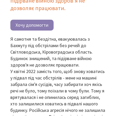
підірване війною здоров'я не
дозволяє працювати.
Хочу допомогти
Я самотня та бездітна, евакуювалась з
Бахмуту під обстрілами без речей до
Світловодська, Кіровоградська область.
Будинок знищений, та підірване війною
здоров'я не дозволяє працювати.
У квітні 2022 замість того, щоб знову ховатись
у підвал під час обстрілів - мене на машині
забрала сім'я сусідів, часу забирати хоч якісь
речі не було, тому поїхали в чому були. Тому я
врятувалася і не опинилась серед загиблих,
хто залишилися ховатись в підвалі нашого
будинку. Російська агресія нічого не залишила