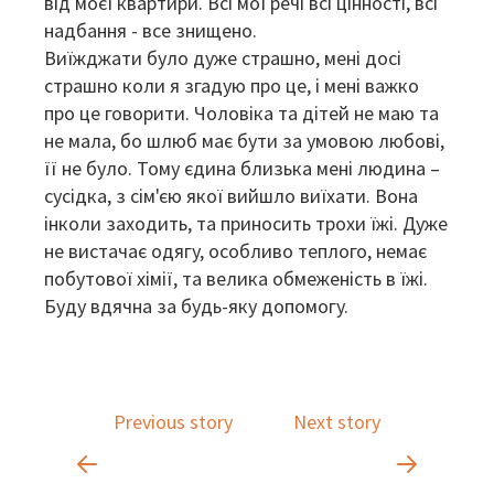
від моєї квартири. Всі мої речі всі цінності, всі
надбання - все знищено.
Виїжджати було дуже страшно, мені досі
страшно коли я згадую про це, і мені важко
про це говорити. Чоловіка та дітей не маю та
не мала, бо шлюб має бути за умовою любові,
її не було. Тому єдина близька мені людина –
сусідка, з сім'єю якої вийшло виїхати. Вона
інколи заходить, та приносить трохи їжі. Дуже
не вистачає одягу, особливо теплого, немає
побутової хімії, та велика обмеженість в їжі.
Буду вдячна за будь-яку допомогу.
Previous story
Next story