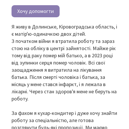
Хочу допомогти
Я живу в Долинське, Кіровоградська область, і
є матір'ю-одиначкою двох дітей.
З початком війни я втратила роботу та зараз
стою на обліку в центрі зайнятості. Майже рік
тому від раку помер мій батько, а в 2023 році
від зупинки серця помер чоловік. Всі свої
заощадження я витратила на лікування
батька. Після смерті чоловіка і батька, за
місяць у мене стався інфаркт, і я лежала в
лікарні. Через стан здоров'я мене не беруть на
роботу.
За фахом я кухар-кондитер і дуже хочу знайти
роботу за спеціальністю, але готова
розглянути будь-які пропозиції. Ми маємо