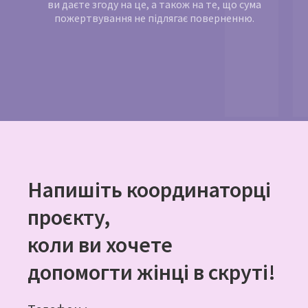
ви даєте згоду на це, а також на те, що сума
пожертвування не підлягає поверненню.
Напишіть координаторці
проєкту,
коли ви хочете
допомогти жінці в скруті!