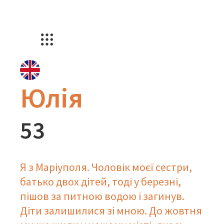
Юлія
53
Я з Маріуполя. Чоловік моєї сестри,
батько двох дітей, тоді у березні,
пішов за питною водою і загинув.
Діти залишилися зі мною. До жовтня