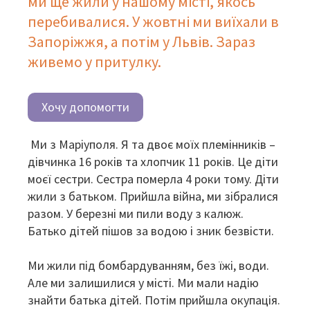
ми ще жили у нашому місті, якось
перебивалися. У жовтні ми виїхали в
Запоріжжя, а потім у Львів. Зараз
живемо у притулку.
Хочу допомогти
Ми з Маріуполя. Я та двоє моїх племінників –
дівчинка 16 років та хлопчик 11 років. Це діти
моєї сестри. Сестра померла 4 роки тому. Діти
жили з батьком. Прийшла війна, ми зібралися
разом. У березні ми пили воду з калюж.
Батько дітей пішов за водою і зник безвісти.
Ми жили під бомбардуванням, без їжі, води.
Але ми залишилися у місті. Ми мали надію
знайти батька дітей. Потім прийшла окупація.