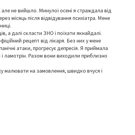
і, але не вийшло. Минулої осені я страждала від
через місяць після відвідування психіатра. Мене
ниці.
ів, а далі скласти ЗНО і поїхати якнайдалі.
іційний рецепт від лікаря. Без них у мене
панічні атаки, прогресує депресія. Я приймала
) і ламотрін. Разом вони виходили приблизно
у малювати на замовлення, швидко вчуся і