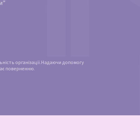
и"
яльність організації.Надаючи допомогу
ягає поверненню.