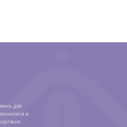
ивень для
опинилися в
ожертвою