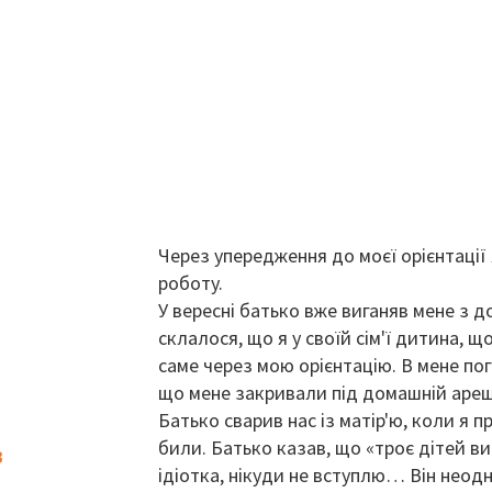
Через упередження до моєї орієнтації 
роботу.
У вересні батько вже виганяв мене з 
склалося, що я у своїй сім'ї дитина, щ
саме через мою орієнтацію. В мене поган
що мене закривали під домашній ареш
Батько сварив нас із матір'ю, коли я п
били. Батько казав, що «троє дітей ви
з
ідіотка, нікуди не вступлю… Він неод