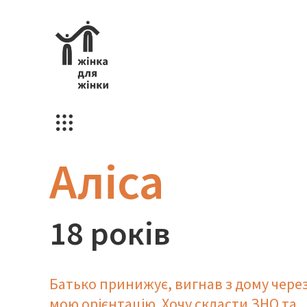
Аліса
18 років
Батько принижує, вигнав з дому чере
мою орієнтацію. Хочу скласти ЗНО та