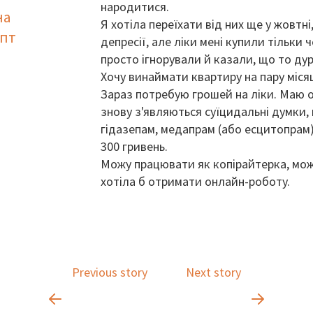
народитися.
на
Я хотіла переїхати від них ще у жовтн
епт
депресії, але ліки мені купили тільки 
просто ігнорували й казали, що то дур
Хочу винаймати квартиру на пару місяц
Зараз потребую грошей на ліки. Маю оф
знову з'являються суїцидальні думки, 
гідазепам, медапрам (або есцитопрам
300 гривень.
Можу працювати як копірайтерка, мож
хотіла б отримати онлайн-роботу.
Previous story
Next story