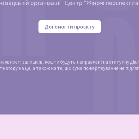
ромадській організації "Центр "Жіночі перспектив
Допомогти проєкту
и наявності залишків, кошти будуть направлені на статутну ді
те згоду на це, а також на те, що сума пожертвування не підл