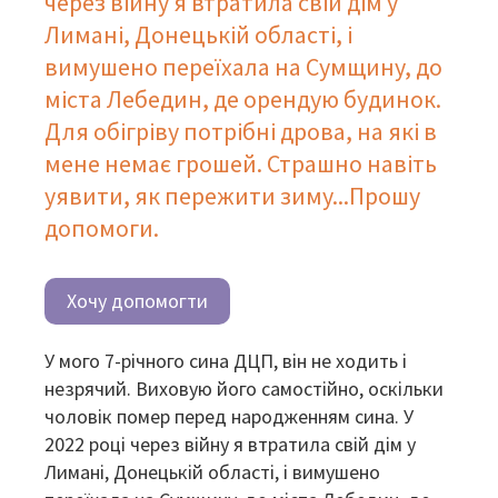
через війну я втратила свій дім у
Лимані, Донецькій області, і
вимушено переїхала на Сумщину, до
міста Лебедин, де орендую будинок.
Для обігріву потрібні дрова, на які в
мене немає грошей. Страшно навіть
уявити, як пережити зиму...Прошу
допомоги.
Хочу допомогти
У мого 7-річного сина ДЦП, він не ходить і
незрячий. Виховую його самостійно, оскільки
чоловік помер перед народженням сина. У
2022 році через війну я втратила свій дім у
Лимані, Донецькій області, і вимушено