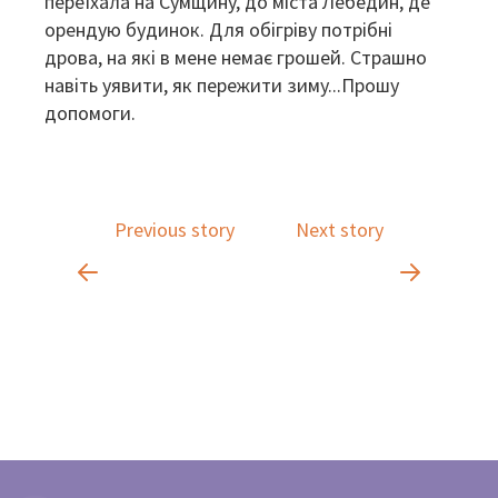
переїхала на Сумщину, до міста Лебедин, де
орендую будинок. Для обігріву потрібні
дрова, на які в мене немає грошей. Страшно
навіть уявити, як пережити зиму...Прошу
допомоги.
Previous story
Next story