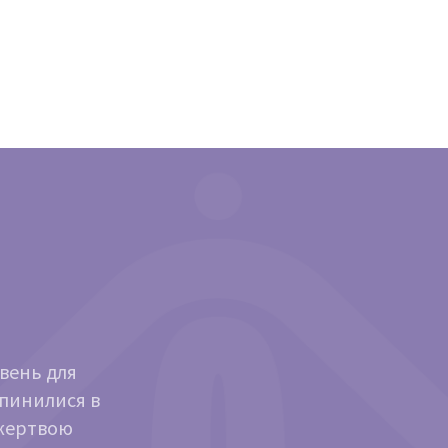
ивень для
опинилися в
ожертвою