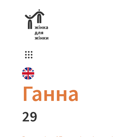
Ганна
29