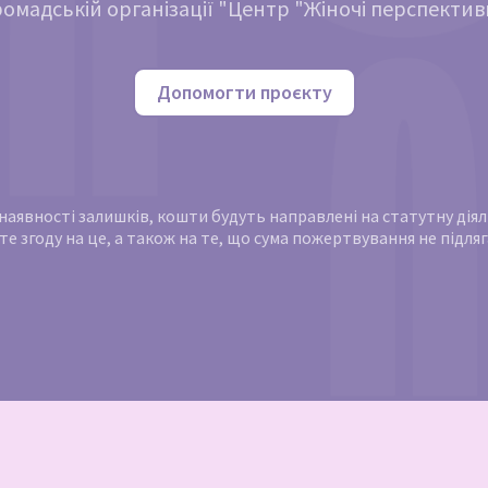
ромадській організації "Центр "Жіночі перспектив
Допомогти проєкту
и наявності залишків, кошти будуть направлені на статутну ді
те згоду на це, а також на те, що сума пожертвування не підл