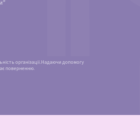
и"
яльність організації.Надаючи допомогу
ягає поверненню.