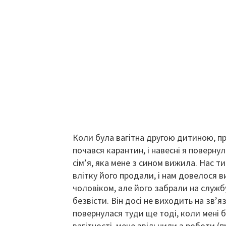
Коли була вагітна другою дитиною, пр
почався карантин, і навесні я повернул
сім’я, яка мене з сином вижила. Нас 
влітку його продали, і нам довелося в
чоловіком, але його забрали на службу
безвісти. Він досі не виходить на зв’
повернулася туди ще тоді, коли мені бу
вагітності, мене звільнили з роботи (