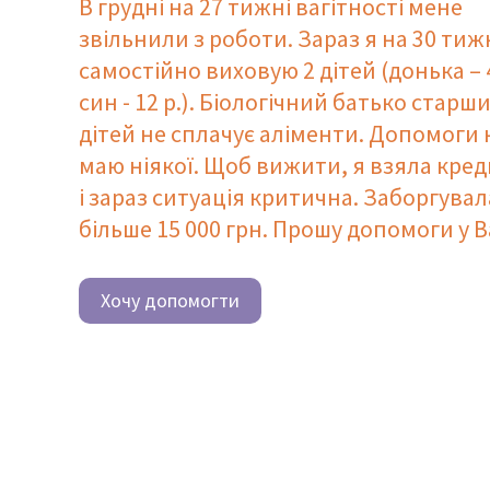
В грудні на 27 тижні вагітності мене
звільнили з роботи. Зараз я на 30 тижн
самостійно виховую 2 дітей (донька – 4
син - 12 р.). Біологічний батько старш
дітей не сплачує аліменти. Допомоги 
маю ніякої. Щоб вижити, я взяла кре
і зараз ситуація критична. Заборгувал
більше 15 000 грн. Прошу допомоги у В
Хочу допомогти