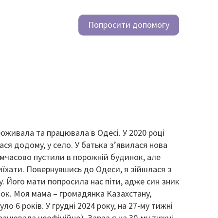
Попросити допомогу
оживала та працювала в Одесі. У 2020 році
ася додому, у село. У батька з’явилася нова
тимчасово пустили в порожній будинок, але
иїхати. Повернувшись до Одеси, я зійшлася з
. Його мати попросила нас піти, адже син зник
язок. Моя мама – громадянка Казахстану,
ло 6 років. У грудні 2024 року, на 27-му тижні
працювала неофіційно). Зараз я на 30-му тижні