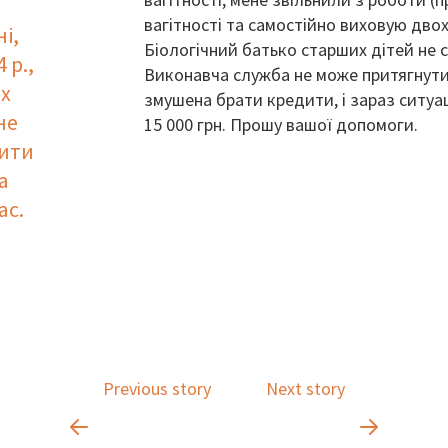
вагітності та самостійно виховую двох 
і,
Біологічний батько старших дітей не с
 р.,
Виконавча служба не може притягнути
их
змушена брати кредити, і зараз ситуа
не
15 000 грн. Прошу вашої допомоги.
дити
а
ас.
Previous story
Next story