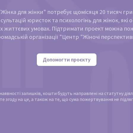
Жінка для жінки" потребує щомісяця 20 тисяч гр
сультацій юристок та психологінь для жінок, які 
х життєвих умовах. Підтримати проект можна п
ромадській організації "Центр "Жіночі перспектив
Допомогти проєкту
и наявності залишків, кошти будуть направлені на статутну ді
те згоду на це, а також на те, що сума пожертвування не підл