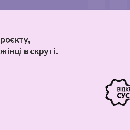
роєкту,
інці в скруті!