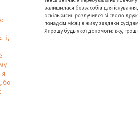
залишилася беззасобів для існування,
оскількисин розлучився зі своєю друж
ро
понадсім місяців живу завдяки сусідам
Япрошу будь якої допомоги: їжу, грош
сті,
е
му
 я
, бо
х