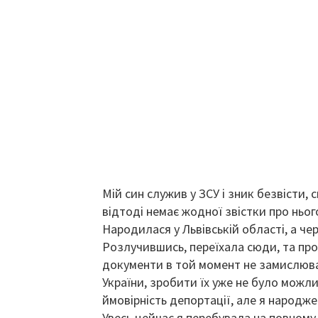
Мій син служив у ЗСУ і зник безвісти, 
відтоді немає жодної звістки про нього
Народилася у Львівській області, а ч
Розлучившись, переїхала сюди, та про
документи в той момент не замислювал
України, зробити їх уже не було можли
ймовірність депортації, але я народжен
Увесь цейчас я перебувала на повному