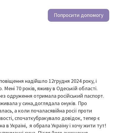
Попросити допомогу
сповіщення надійшло 12грудня 2024 року, і
. Мені 70 років, яживу в Одеській області.
ерез одруження отримала російський паспорт.
живала у сина,доглядала онуків. Про
ась, а коли почаласявійна росії проти
вості, спочаткубракувало довідок, тепер є
а в Україні, я обрала Україну і хочу жити тут!
 утриманні сина. Після його зникнення