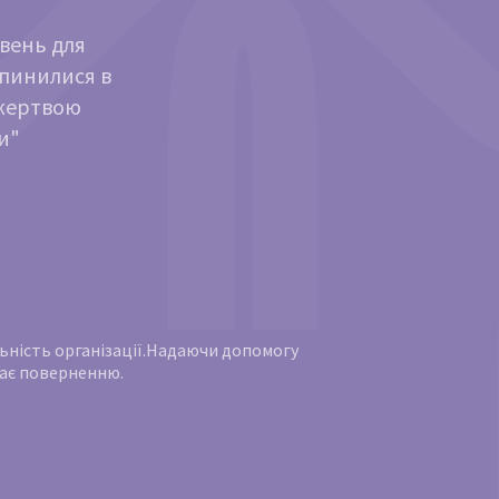
ивень для
опинилися в
ожертвою
и"
яльність організації.Надаючи допомогу
ягає поверненню.