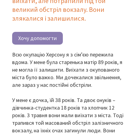
виїхати, але потрапили під той
великий обстріл вокзалу. Вони
злякалися і залишилися.
Хочу допомогти
Всю окупацію Херсону я з сім’єю пережила
вдома. У мене була старенька матір 89 років, я
не могла її залишити. Виїхати з окупованого
міста було важко. Ми дочекалися звільнення,
але зараз у нас постійні обстріли.
У мене є дочка, їй 38 років. Та двоє онуків –
дівчинка-студентка 18 років та хлопчик 12
років. 3 травня вони мали виїхати з міста. Тоді
трапився той масований обстріл залізничного
вокзалу, на їхніх очах загинули люди. Вони