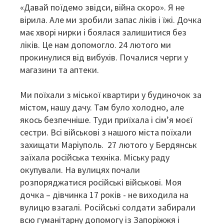
«Давай поїдемо звідси, війна скоро». Я не
вірила. Але ми зробили запас ліків і їжі. Дочка
має хворі нирки і боялася залишитися без
ліків. Це нам допомогло. 24 лютого ми
прокинулися від вибухів. Почалися черги у
магазини та аптеки.
Ми поїхали з міської квартири у будиночок за
містом, нашу дачу. Там було холодно, але
якось безпечніше. Туди приїхала і сім’я моєї
сестри. Всі військові з нашого міста поїхали
захищати Маріуполь. 27 лютого у Бердянськ
заїхала російська техніка. Міську раду
окупували. На вулицях почали
розпоряджатися російські військові. Моя
дочка – дівчинка 17 років - не виходила на
вулицю взагалі. Російські солдати забирали
всю гуманітарну допомогу із Запоріжжя і