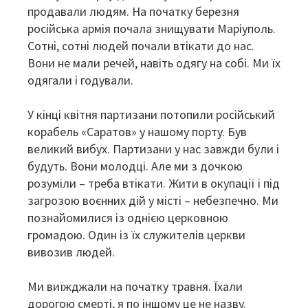
продавали людям. На початку березня
російська армія почала знищувати Маріуполь.
Сотні, сотні людей почали втікати до нас.
Вони не мали речей, навіть одягу на собі. Ми їх
одягали і годували.
У кінці квітня партизани потопили російський
корабель «Саратов» у нашому порту. Був
великий вибух. Партизани у нас завжди були і
будуть. Вони молодці. Але ми з дочкою
розуміли – треба втікати. Жити в окупації і під
загрозою воєнних дій у місті – небезпечно. Ми
познайомилися із однією церковною
громадою. Один із їх служителів церкви
вивозив людей.
Ми виїжджали на початку травня. Їхали
дорогою смерті, я по іншому це не назву.