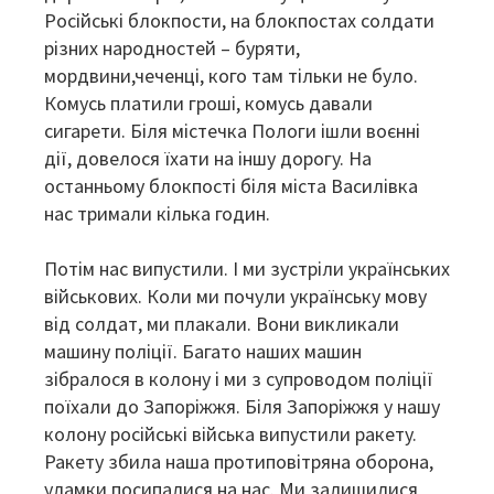
Російські блокпости, на блокпостах солдати
різних народностей – буряти,
мордвини,чеченці, кого там тільки не було.
Комусь платили гроші, комусь давали
сигарети. Біля містечка Пологи ішли воєнні
дії, довелося їхати на іншу дорогу. На
останньому блокпості біля міста Василівка
нас тримали кілька годин.
Потім нас випустили. І ми зустріли українських
військових. Коли ми почули українську мову
від солдат, ми плакали. Вони викликали
машину поліції. Багато наших машин
зібралося в колону і ми з супроводом поліції
поїхали до Запоріжжя. Біля Запоріжжя у нашу
колону російські війська випустили ракету.
Ракету збила наша протиповітряна оборона,
уламки посипалися на нас. Ми залишилися