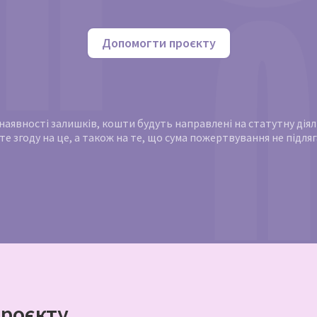
Допомогти проєкту
и наявності залишків, кошти будуть направлені на статутну ді
те згоду на це, а також на те, що сума пожертвування не підл
роєкту,