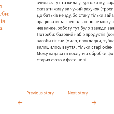
вчилась тут та жила у гуртожитку, за
я
сказати живу за чужий рахунок (трохи г
еби:
До батьків не їду, бо стану тільки за
ія
працювати за спеціальністю не можу че
я.
невелике, роботу тут було завжди важ
Потреби: базовий набір продуктів (кон
засоби гігієни (мило, прокладки, зубн
залишилось взуття, тільки старі осінні
Можу надавати послуги з обробки фото
старих фото у фотошопі.
Previous story
Next story