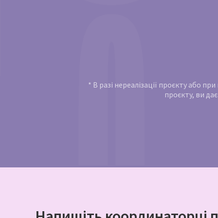
* В разі нереалізації проєкту або пр
проєкту, ви дає
Напишіть координаторці п