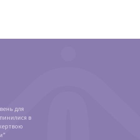
ивень для
опинилися в
ожертвою
и"