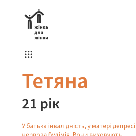
Тетяна
21 рік
У батька інвалідність, у матері депресі
нервова булімія. Вони виховують