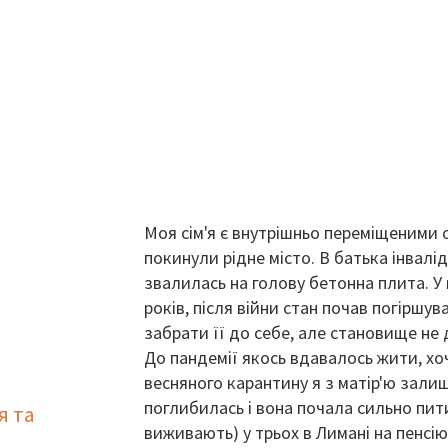
Моя сім'я є внутрішньо переміщеними о
покинули рідне місто. В батька інвалід
звалилась на голову бетонна плита. У 
років, після війни стан почав погіршу
забрати її до себе, але становище не
До пандемії якось вдавалось жити, хоч
весняного карантину я з матір'ю зали
поглибилась і вона почала сильно пит
я та
виживають) у трьох в Лимані на пенсію