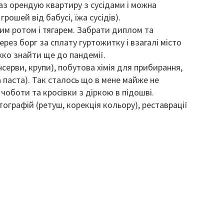
раз орендую квартиру з сусідами і можна
рошей від бабусі, їжа сусідів).
йвим ротом і тягарем. Забрати диплом та
рез борг за сплату гуртожитку і взагалі місто
ко знайти ще до пандемії.
серви, крупи), побутова хімія для прибирання,
а паста). Так сталось що в мене майже не
 чоботи та кросівки з діркою в підошві.
графій (ретуш, корекція кольору), реставрації