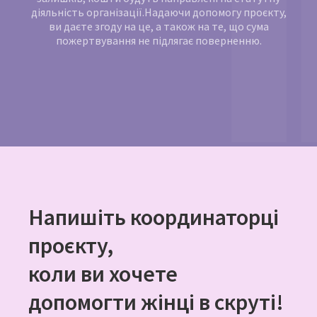
діяльність організації.Надаючи допомогу проєкту,
ви даєте згоду на це, а також на те, що сума
пожертвування не підлягає поверненню.
Напишіть координаторці
проєкту,
коли ви хочете
допомогти жінці в скруті!